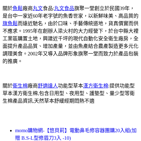
關於
魚鬆
廠商
丸文
食品:
丸文食品
旗聚一堂創立於民國39年，
是台中一家近60年老字號的魚香世家，以新鮮味美、高品質的
旗魚鬆
而遠近馳名，由於口味、手藝傳統道地，貨真價實而供
不應求。1995年在創辦人梁火村的大力經營下，於台中縣大裡
工業區購置土地，興建近千坪的現代自動化安全衛生廠房，全
面提升產品品質、增加產量，並由魚產結合農產製造更多元化
調理美食。2002年又導入品牌形象旗聚一堂而致力於產品包裝
的推廣。
關於
衛生棉
廠商
舒適達人
功能型草本
漢方衛生棉
:提供功能型
草本漢方衛生棉,包含日用型、夜用型、護墊型、量少型等衛
生棉產品資訊,天然草本舒緩經期悶熱不適
momo購物網-【悠貝莉】電動鼻毛修容器團購20入組(加
贈 B.S-L型修眉刀3入 -10)