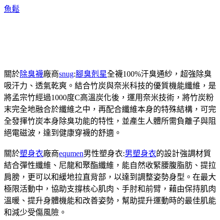
魚鬆
關於
除臭襪
廠商
snug
:
腳臭剋星
全襪100%汗臭通紗，超強除臭
吸汗力、透氣乾爽。結合竹炭與奈米科技的優質機能纖維，是
將孟宗竹經過1000度C高溫炭化後，運用奈米技術，將竹炭粉
末完全地融合於纖維之中，再配合纖維本身的特殊結構，可完
全發揮竹炭本身除臭功能的特性，並產生人體所需負離子與阻
絕電磁波，達到健康穿襪的舒適。
關於
塑身衣
廠商
equmen
男性塑身衣:
男塑身衣
的設計強調材質
結合彈性纖維、尼龍和聚酯纖維，能自然收緊腰腹脂肪、提拉
肩膀，更可以和緩地拉直背部，以達到調整姿勢身型。在最大
極限活動中，協助支撐核心肌肉、手肘和前臂，藉由保持肌肉
溫暖、提升身體機能和改善姿勢，幫助提升運動時的最佳肌能
和減少受傷風險。