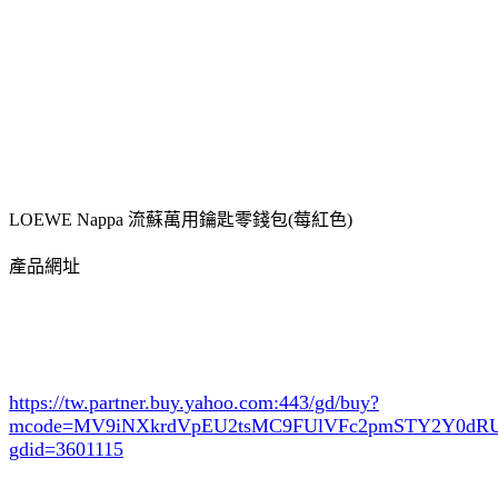
LOEWE Nappa 流蘇萬用鑰匙零錢包(莓紅色)
產品網址
https://tw.partner.buy.yahoo.com:443/gd/buy?
mcode=MV9iNXkrdVpEU2tsMC9FUlVFc2pmSTY2Y0d
gdid=3601115