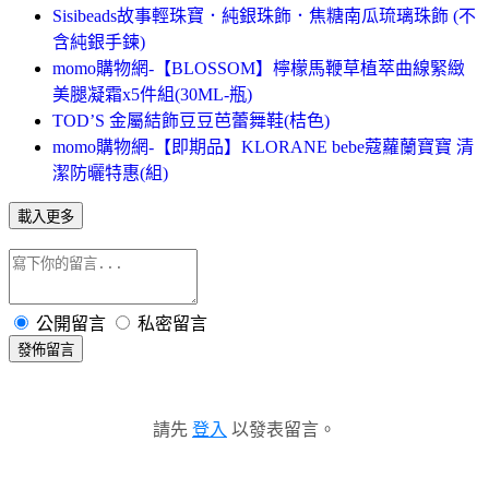
Sisibeads故事輕珠寶．純銀珠飾．焦糖南瓜琉璃珠飾 (不
含純銀手鍊)
momo購物網-【BLOSSOM】檸檬馬鞭草植萃曲線緊緻
美腿凝霜x5件組(30ML-瓶)
TOD’S 金屬結飾豆豆芭蕾舞鞋(桔色)
momo購物網-【即期品】KLORANE bebe蔻蘿蘭寶寶 清
潔防曬特惠(組)
載入更多
公開留言
私密留言
發佈留言
請先
登入
以發表留言。