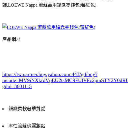
飾,LOEWE Nappa 流蘇萬用鑰匙零錢包(莓紅色)
產品網址
https://tw.partner.buy.yahoo.com:443/gd/buy?
mcode=MV9iNXkrdVpEU2tsMC9FUlVFc2pmSTY2Y0d
gdid=3601115
細緻柔軟奢華質感
率性流蘇俏麗妝點